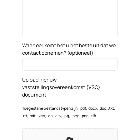
Wanneer komt het u het beste uit dat we
contact opnemen? (optioneel)
Upload hier uw
vaststellingsovereenkomst (VSO)
document
Toegestane bestandstypen zijn: .pdf, .docx, .doc, .txt,
.rtf, .odt, .xlsx, .xls, .csv, .jpg, .jpeg, .png, .tiff.