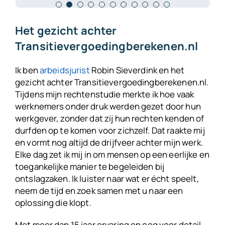
for the help the support and the
enz. ⭐⭐⭐⭐⭐
gehad. Maar we konden altijd bellen of
als ik weer een vraag heb. Voor mij
ontdekt. Ook heeft hij de tijd en moeite
gegaan, met als resultaat dat er de
Dennis
opportunity!⭐⭐⭐⭐⭐
Esther
Luuk
appen en er kwam een antwoord.
geen ander dan Robin! ⭐⭐⭐⭐⭐
genomen om mijn andere vragen te
volgende dag al een aangepaste
Henriette
Nogmaals dank daarvoor we wensen
beantwoorden of me te adviseren.
versie verstuurd kon worden naar de
Het gezicht achter
Wenst Anoniem te blijven
jou alle goeds en een fantastisch
Uiteindelijk heb ik met goed gevoel de
werkgever. De manier van
Transitievergoedingberekenen.nl
Souhai
Marleen
2023! ⭐⭐⭐⭐⭐
VSO getekend.
communiceren heb ik als ontzettend
prettig ervaren. Zijn uitleg was
Ik ben
arbeidsjurist
Robin Sieverdink en het
Robin, hartelijk dank! ⭐⭐⭐⭐⭐
duidelijk, helder en hij is op elk moment
gezicht achter Transitievergoedingberekenen.nl.
Piet
van de dag bereikbaar! Dankzij Robin is
Tijdens mijn rechtenstudie merkte ik hoe vaak
er voor mij een prima overeenkomst
De heer Bos
werknemers onder druk werden gezet door hun
gesloten! Ik wil je bij deze dan ook
werkgever, zonder dat zij hun rechten kenden of
nogmaals enorm bedanken voor je
durfden op te komen voor zichzelf. Dat raakte mij
hulp. Ik zal LegalWorx dan ook zeker
en vormt nog altijd de drijfveer achter mijn werk.
aanraden bij mensen die juridische
professionele hulp nodig
Elke dag zet ik mij in om mensen op een eerlijke en
hebben.
⭐⭐⭐⭐⭐
toegankelijke manier te begeleiden bij
ontslagzaken. Ik luister naar wat er écht speelt,
neem de tijd en zoek samen met u naar een
Leon
oplossing die klopt.
Met meer dan 15 jaar ervaring en oog voor detail