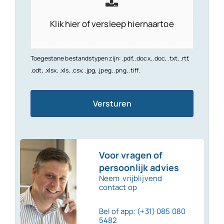
Klik hier of versleep hiernaartoe
Toegestane bestandstypen zijn: .pdf, .docx, .doc, .txt, .rtf,
.odt, .xlsx, .xls, .csv, .jpg, .jpeg, .png, .tiff.
Versturen
Voor vragen of
persoonlijk advies
Neem vrijblijvend
contact op
Bel of app:
(+31) 085 080
5482