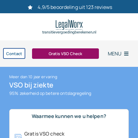
Ga
4,9/5 beoordeling uit 123 reviews
naar
inhoud
MENU
Contact
Gratis VSO Check
Home
Meer dan 10 jaar ervaring
VSO bij ziekte
Vaststellingsovereenkomst
95% zekerheid op betere ontslagregeling
Ontslag
Waarmee kunnen we u helpen?
bereken uw transitievergoeding in 2026
Gratis VSO check