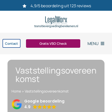
Ga
4,9/5 beoordeling uit 123 reviews
naar
inhoud
MENU
Contact
Gratis VSO Check
Home
Vaststellingsovereen
Vaststellingsovereenkomst
komst
Ontslag
Home
»
Vaststellingsovereenkomst
Google beoordeling
bereken uw transitievergoeding in 2026
4.9