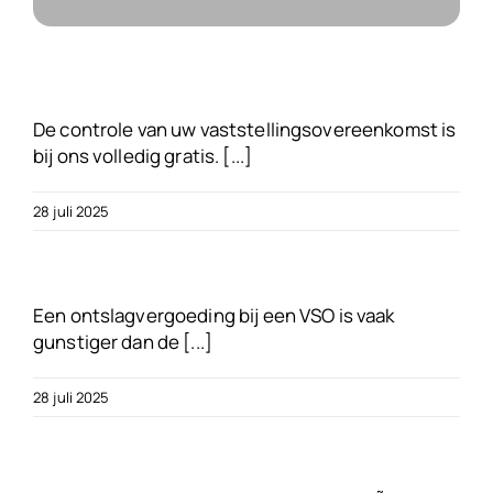
Over ons
Blogs
De controle van uw vaststellingsovereenkomst is
bij ons volledig gratis. [...]
FAQ’s
28 juli 2025
Neem contact op
Een ontslagvergoeding bij een VSO is vaak
Gratis VSO Controle
gunstiger dan de [...]
28 juli 2025