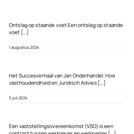
Over ons
Ontslag op staande voet Een ontslag op staande
Blogs
voet [...]
1 augustus 2024
FAQ’s
Neem contact op
Het Succesverhaal van Jan Onderhandel. Hoe
vasthoudendheid en Juridisch Advies [...]
Gratis VSO Controle
5 juli 2024
Een vaststellingsovereenkomst (VSO) is een
contract tussen werkgever en werknemer [...]