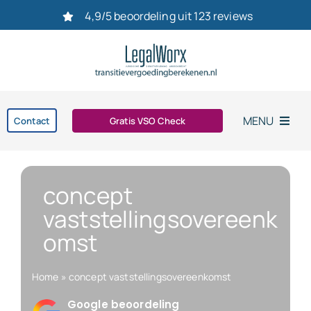
Ga
4,9/5 beoordeling uit 123 reviews
naar
inhoud
MENU
Contact
Gratis VSO Check
Home
concept
Vaststellingsovereenkomst
vaststellingsovereenk
omst
Ontslag
Home
»
concept vaststellingsovereenkomst
bereken uw transitievergoeding in 2026
Google beoordeling