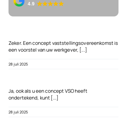
4.9
Over ons
Blogs
Zeker. Een concept vaststellingsovereenkomst is
FAQ’s
een voorstel van uw werkgever, [...]
28 juli 2025
Neem contact op
Gratis VSO Controle
Ja, ook als u een concept VSO heeft
ondertekend, kunt [...]
28 juli 2025