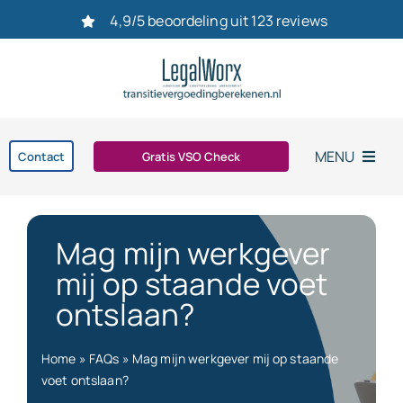
Ga
4,9/5 beoordeling uit 123 reviews
naar
inhoud
MENU
Contact
Gratis VSO Check
Home
Mag mijn werkgever
Vaststellingsovereenkomst
mij op staande voet
ontslaan?
Ontslag
Home
»
FAQs
»
Mag mijn werkgever mij op staande
bereken uw transitievergoeding in 2026
voet ontslaan?